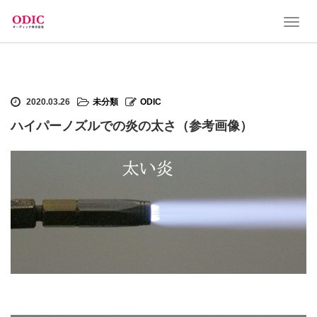
T
o
g
g
l
e
2020.03.26
未分類
ODIC
n
a
ハイパーノズルでの炎の太さ（参考画像）
v
i
g
a
t
i
o
n