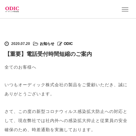
T
o
g
g
l
e
2020.07.20
お知らせ
ODIC
n
a
【重要】電話受付時間短縮のご案内
v
i
全てのお客様へ
g
a
t
いつもオーディック株式会社の製品をご愛顧いただき、誠に
i
ありがとうございます。
o
n
さて、この度の新型コロナウィルス感染拡大防止への対応と
して、現在弊社では社内外への感染拡大抑止と従業員の安全
確保のため、時差通勤を実施しております。