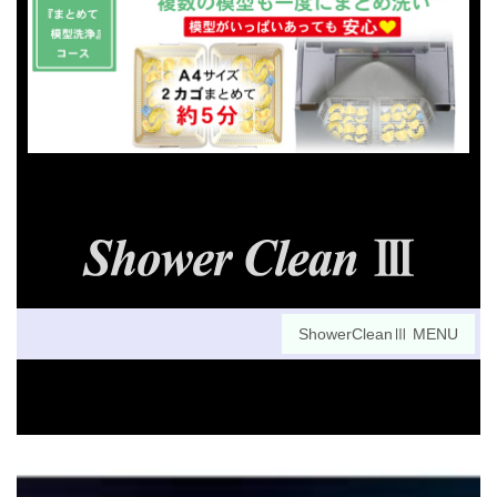
ShowerCleanⅢ MENU