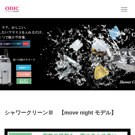
T
o
g
g
l
e
n
a
v
i
g
a
t
i
o
n
シャワークリーンⅢ 【move night モデル】