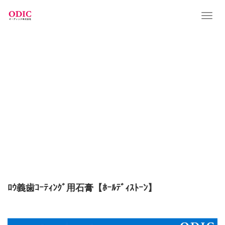
T
o
g
g
l
e
n
a
v
i
g
a
t
i
o
n
ﾛｳ義歯ｺｰﾃｨﾝｸﾞ用石膏【ﾎｰﾙﾃﾞｨｽﾄｰﾝ】