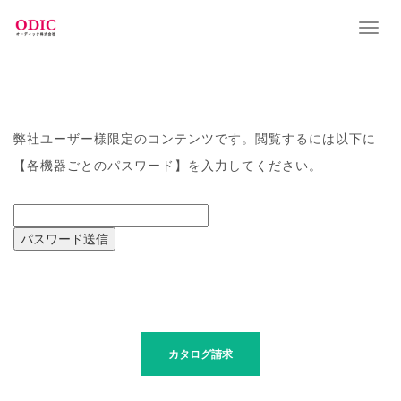
T
o
g
g
l
e
n
弊社ユーザー様限定のコンテンツです。閲覧するには以下に
a
【各機器ごとのパスワード】を入力してください。
v
i
g
a
t
i
o
n
最新情報はコチラ
カタログ請求