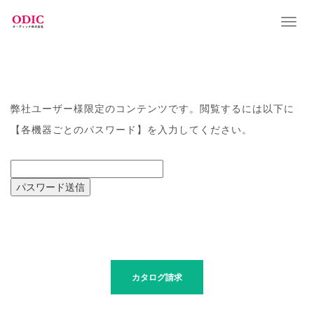
T
o
g
g
l
e
n
弊社ユーザー様限定のコンテンツです。閲覧するには以下に
a
【各機器ごとのパスワード】を入力してください。
v
i
g
a
t
i
o
n
最新情報はコチラ
カタログ請求